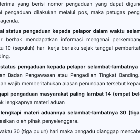
erima yang berisi nomor pengaduan yang dapat digun
al pengaduan dilakukan melalui pos, maka petugas peng
 agenda.
i status pengaduan kepada pelapor dalam waktu selamb
por berhak mendapatkan informasi mengenai perkemban
 10 (sepuluh) hari kerja berlaku sejak tanggal pemberita
ding.
status pengaduan kepada pelapor selambat-lambatnya d
an Badan Pengawasan atau Pengadilan Tingkat Banding.
an wajib memberitahukan alasan penundaan tersebut kepada
api pengaduan masyarakat paling larnbat 14 (empat bel
dak lengkapnya materi aduan
engkapi materi aduannya selambat-lambatnya 30 (tiga 
asikan oleh pihak penyelenggara.
 waktu 30 (tiga puluh) hari maka pengadu dianggap menca