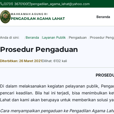
(0731) 3670100
pengadilan_agama_lahat@yahoo.com
MAHKAMAH AGUNG RI
Beranda
PENGADILAN AGAMA LAHAT
Anda di sini:
Beranda
Layanan Publik
Pengaduan
Prosedur Pen
Prosedur Pengaduan
Diterbitkan: 26 Maret 2021
Dilihat: 6132 kali
Rincian
PROSEDU
Di dalam melaksanakan kegiatan pelayanan publik, Penga
pencari keadilan. Bila hal ini terjadi, bisa menimbulkan
Lahat dan kami akan berupaya untuk memberikan solusi yan
Cara menyampaikan pengaduan ke Pengadilan Agama Lah