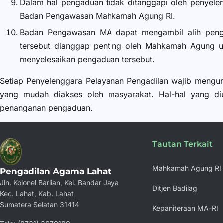
Dalam hal pengaduan tidak ditanggapi oleh penyel
Badan Pengawasan Mahkamah Agung RI.
Badan Pengawasan MA dapat mengambil alih penga
tersebut dianggap penting oleh Mahkamah Agung unt
menyelesaikan pengaduan tersebut.
Setiap Penyelenggara Pelayanan Pengadilan wajib mengu
yang mudah diakses oleh masyarakat. Hal-hal yang di
penanganan pengaduan.
Tautan Terkait
Mahkamah Agung RI
Pengadilan Agama Lahat
Jln. Kolonel Barlian, Kel. Bandar Jaya
Ditjen Badilag
Kec. Lahat, Kab. Lahat
Sumatera Selatan 31414
Kepaniteraan MA-RI