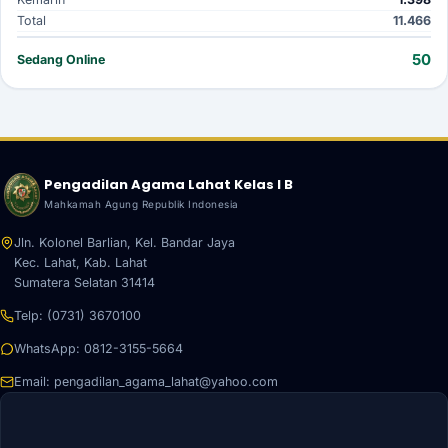
Total
11.466
50
Sedang Online
Pengadilan Agama Lahat Kelas I B
Mahkamah Agung Republik Indonesia
Jln. Kolonel Barlian, Kel. Bandar Jaya
Kec. Lahat, Kab. Lahat
Sumatera Selatan 31414
Telp:
(0731) 3670100
WhatsApp:
0812-3155-5664
Email:
pengadilan_agama_lahat@yahoo.com