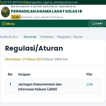
(0731) 3670100
pengadilan_agama_lahat@yahoo.com
MAHKAMAH AGUNG REPUBLIK INDONESIA
PENGADILAN AGAMA LAHAT KELAS I B
ALAP
Akuntabel, Loyal, Adaptif, Profesional
CARI
Menu
BERANDA
Anda di sini:
Beranda
Publikasi
Regulasi / Aturan
PROFIL
Regulasi/Aturan
LAYANAN HUKUM
Diterbitkan: 27 Maret 2021
Dilihat: 5886 kali
Rincian
LAYANAN PUBLIK
No
Ucapan
File
INFORMASI PUBLIK
1
Jaringan Dokumentasi dan
Link
Informasi Hukum (JDIH)
PUBLIKASI
PERATURAN